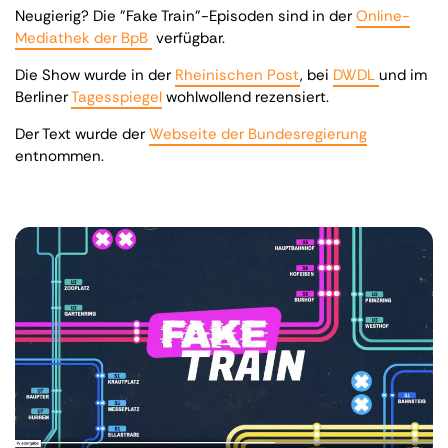
Neugierig? Die "Fake Train"-Episoden sind in der
Online-
Mediathek der BpB
verfügbar.
Die Show wurde in der
Rheinischen Post
, bei
DWDL
und im
Berliner
Tagesspiegel
wohlwollend rezensiert.
Der Text wurde der
Webseite der Bundesregierung
entnommen.