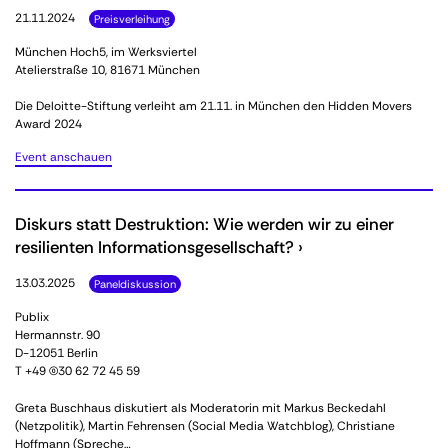
21.11.2024
Preisverleihung
München Hoch5, im Werksviertel
Atelierstraße 10, 81671 München
Die Deloitte-Stiftung verleiht am 21.11. in München den Hidden Movers
Award 2024
Event anschauen
Diskurs statt Destruktion: Wie werden wir zu einer
resilienten Informationsgesellschaft? ›
13.03.2025
Paneldiskussion
Publix
Hermannstr. 90
D-12051 Berlin
T +49 (0)30 62 72 45 59
Greta Buschhaus diskutiert als Moderatorin mit Markus Beckedahl
(Netzpolitik), Martin Fehrensen (Social Media Watchblog), Christiane
Hoffmann (Spreche…