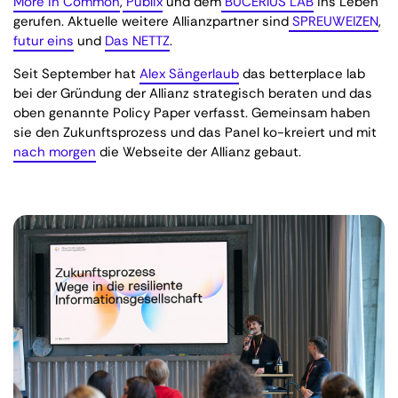
More in Common
,
Publix
und dem
BUCERIUS LAB
ins Leben
gerufen. Aktuelle weitere Allianzpartner sind
SPREUWEIZEN
,
futur eins
und
Das NETTZ
.
Seit September hat
Alex Sängerlaub
das betterplace lab
bei der Gründung der Allianz strategisch beraten und das
oben genannte Policy Paper verfasst. Gemeinsam haben
sie den Zukunftsprozess und das Panel ko-kreiert und mit
nach morgen
die Webseite der Allianz gebaut.