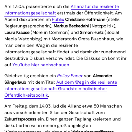
Am 13.03. präsentierte sich die
Allianz für die resiliente
Informationsgesellschaft
erstmals der Öffentlichkeit. Am
Abend diskutierten im
Publix
Christiane Hoffmann
(stellv.
Regierungssprecherin),
Markus Beckedahl
(Netzpolitik),
Laura Krause
(More in Common) und
Simon Hurtz
(Social
Media Watchblog) mit Moderatorin Greta Buschhaus, wie
man denn den Weg in die resiliente
Informationsgesellschaft findet und damit der zunehmend
destruktive Diskurs verschwindet. Die Diskussion könnt ihr
auf
YouTube hier nachschauen
.
Gleichzeitig erschien ein
Policy Paper
von
Alexander
Sängerlaub
mit dem Titel:
Auf dem Weg in die resiliente
Informationsgesellschaft: Grundstein holistischer
Öffentlichkeitspolitik
.
Am Freitag, dem 14.03. lud die Allianz etwa 50 Menschen
aus verschiedensten Silos der Gesellschaft zum
Zukunftsprozess
ein. Einen ganzen Tag lang kreierten und
diskutierten wir in einem groß angelegten
Workshopprozess, wie denn die
Vision einer resilienten