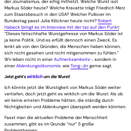
der Journalismus, der eifrig mithetzt. Welche Wurst isst
Markus Söder heute? Welche Kravatte trägt Friedrich Merz
zum Staatsbesuch in den USA? Welcher Pullover im
Bundestag passt Julia Klöckner heute nicht?
Robert
Habeck bringt es im Interview mit der taz auf den Punkt
:
“Dieses fetischhafte Wurstgefresse von Markus Söder ist
ja keine Politik. Und es erfüllt dennoch einen Zweck. Es
lenkt ab von den Gründen, die Menschen haben können,
sich nicht gesehen und nicht mitgenommen zu fühlen.”
Wir leben nicht in einer
Aufmerksamkeits-
, sondern in
einer
Ablenkungsökonomie
, wie
Tong-Jin
gerne sagt.
Jetzt geht’s
wirklich
um die Wurst!
Ich könnte jetzt die Wurstigkeit von Markus Söder weiter
vertiefen, doch jetzt geht es wirklich um die Wurst: Als ob
wir keine ernsten Probleme hätten, die ständig durch
Nichtigkeiten und Ablenkungen überspielt werden könnten.
Fasst man die aktuellen Probleme der Menschheit
zusammen, gibt es im Grunde “nur” 5 große
Problemthemen: