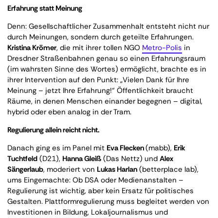
Erfahrung statt Meinung
Denn: Gesellschaftlicher Zusammenhalt entsteht nicht nur
durch Meinungen, sondern durch geteilte Erfahrungen.
Kristina Krömer
, die mit ihrer tollen NGO
Metro-Polis
in
Dresdner Straßenbahnen genau so einen Erfahrungsraum
(im wahrsten Sinne des Wortes) ermöglicht, brachte es in
ihrer Intervention auf den Punkt: „Vielen Dank für Ihre
Meinung – jetzt Ihre Erfahrung!“ Öffentlichkeit braucht
Räume, in denen Menschen einander begegnen – digital,
hybrid oder eben analog in der Tram.
Regulierung allein reicht nicht.
Danach ging es im Panel mit
Eva Flecken
(mabb),
Erik
Tuchtfeld
(D21),
Hanna Gleiß
(Das Nettz) und
Alex
Sängerlaub
, moderiert von
Lukas Harlan
(betterplace lab),
ums Eingemachte: Ob DSA oder Medienanstalten –
Regulierung ist wichtig, aber kein Ersatz für politisches
Gestalten. Plattformregulierung muss begleitet werden von
Investitionen in Bildung, Lokaljournalismus und