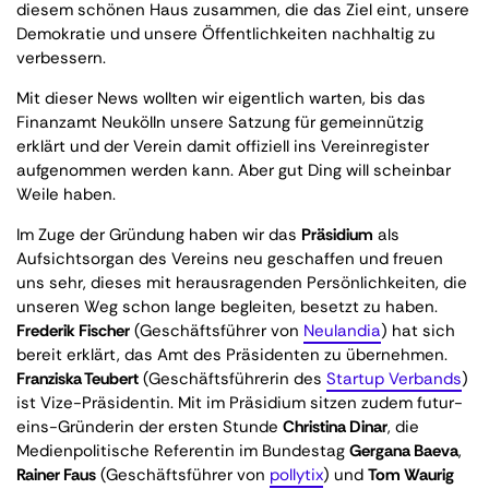
diesem schönen Haus zusammen, die das Ziel eint, unsere
Demokratie und unsere Öffentlichkeiten nachhaltig zu
verbessern.
Mit dieser News wollten wir eigentlich warten, bis das
Finanzamt Neukölln unsere Satzung für gemeinnützig
erklärt und der Verein damit offiziell ins Vereinregister
aufgenommen werden kann. Aber gut Ding will scheinbar
Weile haben.
Im Zuge der Gründung haben wir das
Präsidium
als
Aufsichtsorgan des Vereins neu geschaffen und freuen
uns sehr, dieses mit herausragenden Persönlichkeiten, die
unseren Weg schon lange begleiten, besetzt zu haben.
Frederik Fischer
(Geschäftsführer von
Neulandia
) hat sich
bereit erklärt, das Amt des Präsidenten zu übernehmen.
Franziska Teubert
(Geschäftsführerin des
Startup Verbands
)
ist Vize-Präsidentin. Mit im Präsidium sitzen zudem futur-
eins-Gründerin der ersten Stunde
Christina Dinar
, die
Medienpolitische Referentin im Bundestag
Gergana Baeva
,
Rainer Faus
(Geschäftsführer von
pollytix
) und
Tom Waurig