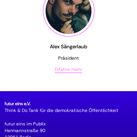
Alex Sängerlaub
Präsident
Erfahre mehr
futur eins e.V.
Think & Do Tank für die demokratische Öffentlichkeit
futur eins im Publix
Hermannstraße 90