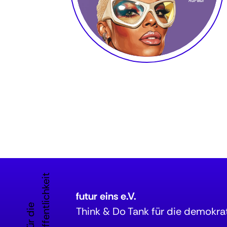
futur eins e.V.
Think & Do Tank für die demokrat