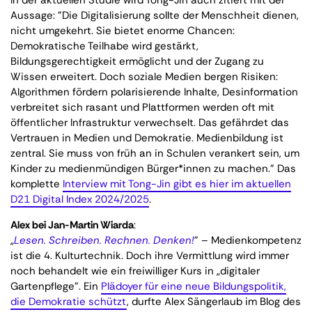
In der aktuellen Studie wird Tong-Jin auch zitiert mit der
Aussage: "Die Digitalisierung sollte der Menschheit dienen,
nicht umgekehrt. Sie bietet enorme Chancen:
Demokratische Teilhabe wird gestärkt,
Bildungsgerechtigkeit ermöglicht und der Zugang zu
Wissen erweitert. Doch soziale Medien bergen Risiken:
Algorithmen fördern polarisierende Inhalte, Desinformation
verbreitet sich rasant und Plattformen werden oft mit
öffentlicher Infrastruktur verwechselt. Das gefährdet das
Vertrauen in Medien und Demokratie. Medienbildung ist
zentral. Sie muss von früh an in Schulen verankert sein, um
Kinder zu medienmündigen Bürger*innen zu machen." Das
komplette
Interview mit Tong-Jin gibt es hier im aktuellen
D21 Digital Index 2024/2025
.
Alex bei Jan-Martin Wiarda
:
„
Lesen. Schreiben. Rechnen. Denken!
” – Medienkompetenz
ist die 4. Kulturtechnik. Doch ihre Vermittlung wird immer
noch behandelt wie ein freiwilliger Kurs in „digitaler
Gartenpflege". Ein
Plädoyer für eine neue Bildungspolitik,
die Demokratie schützt
, durfte Alex Sängerlaub im Blog des