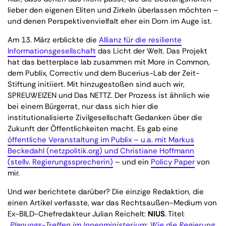
lieber den eigenen Eliten und Zirkeln überlassen möchten –
und denen Perspektivenvielfalt eher ein Dorn im Auge ist.
Am 13. März erblickte die
Allianz für die resiliente
Informationsgesellschaft
das Licht der Welt. Das Projekt
hat das betterplace lab zusammen mit More in Common,
dem Publix, Correctiv und dem Bucerius-Lab der Zeit-
Stiftung initiiert. Mit hinzugestoßen sind auch wir,
SPREUWEIZEN und Das NETTZ. Der Prozess ist ähnlich wie
bei einem Bürgerrat, nur dass sich hier die
institutionalisierte Zivilgesellschaft Gedanken über die
Zukunft der Öffentlichkeiten macht. Es gab eine
öffentliche Veranstaltung im Publix – u.a. mit Markus
Beckedahl (netzpolitik.org) und Christiane Hoffmann
(stellv. Regierungssprecherin)
– und ein
Policy Paper
von
mir.
Und wer berichtete darüber? Die einzige Redaktion, die
einen Artikel verfasste, war das Rechtsaußen-Medium von
Ex-BILD-Chefredakteur Julian Reichelt:
NIUS
. Titel:
„Planungs-Treffen im Innenministerium: Wie die Regierung