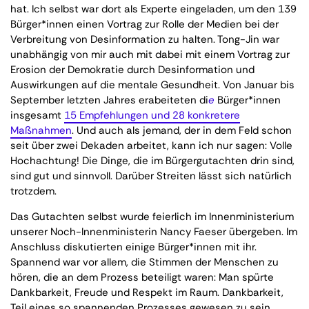
hat. Ich selbst war dort als Experte eingeladen, um den 139
Bürger*innen einen Vortrag zur Rolle der Medien bei der
Verbreitung von Desinformation zu halten. Tong-Jin war
unabhängig von mir auch mit dabei mit einem Vortrag zur
Erosion der Demokratie durch Desinformation und
Auswirkungen auf die mentale Gesundheit. Von Januar bis
September letzten Jahres erabeiteten di
e
Bürger*innen
insgesamt
15 Empfehlungen und 28 konkretere
Maßnahmen
. Und auch als jemand, der in dem Feld schon
seit über zwei Dekaden arbeitet, kann ich nur sagen: Volle
Hochachtung! Die Dinge, die im Bürgergutachten drin sind,
sind gut und sinnvoll. Darüber Streiten lässt sich natürlich
trotzdem.
Das Gutachten selbst wurde feierlich im Innenministerium
unserer Noch-Innenministerin Nancy Faeser übergeben. Im
Anschluss diskutierten einige Bürger*innen mit ihr.
Spannend war vor allem, die Stimmen der Menschen zu
hören, die an dem Prozess beteiligt waren: Man spürte
Dankbarkeit, Freude und Respekt im Raum. Dankbarkeit,
Teil eines so spannenden Prozesses gewesen zu sein,